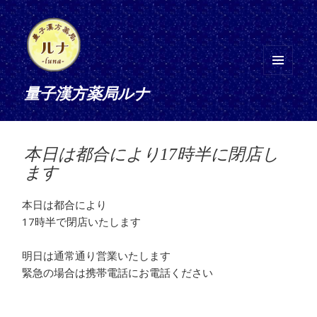
メニ
量子漢方薬局ルナ
ュー
とウ
ィジ
ェッ
本日は都合により17時半に閉店し
ト
ます
本日は都合により
17時半で閉店いたします
明日は通常通り営業いたします
緊急の場合は携帯電話にお電話ください