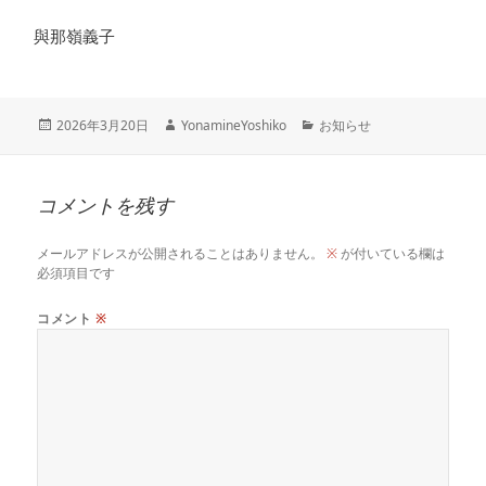
與那嶺義子
投
作
カ
2026年3月20日
YonamineYoshiko
お知らせ
稿
成
テ
日:
者
ゴ
リ
コメントを残す
ー
メールアドレスが公開されることはありません。
※
が付いている欄は
必須項目です
コメント
※