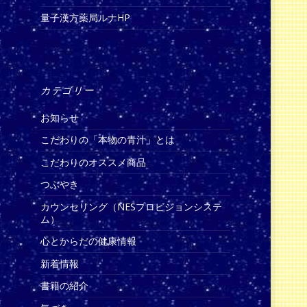
量子漢方薬局ルナHP
カテゴリー
お知らせ
こだわりの「本物の青汁」とは
こだわりのオススメ商品
つぶやき
カウンセリング（NESプロビジョンシステ
ム）
心とからだの健康情報
新着情報
書籍の紹介