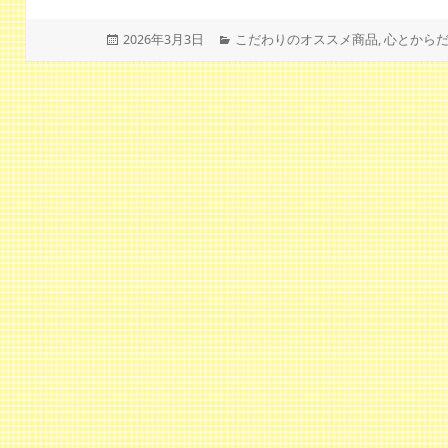
投
カ
2026年3月3日
こだわりのオススメ商品
,
心とから
稿
テ
日:
ゴ
リ
ー