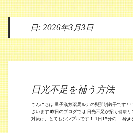
日:
2026年3月3日
日光不足を補う方法
こんにちは 量子漢方薬局ルナの與那嶺義子です 
ざいます 昨日のブログでは 日光不足が招く健康リ
対策は、とてもシンプルです 1. 1日15分の …
続き