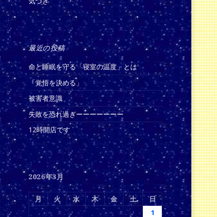
気づき
最近の投稿
命と睡眠を守る「寝室の温度」とは
「覚悟を決める」
被害者意識
失敗を恐れ過ぎーーーーーーー
12時開店です
2026年3月
月
火
水
木
金
土
日
1