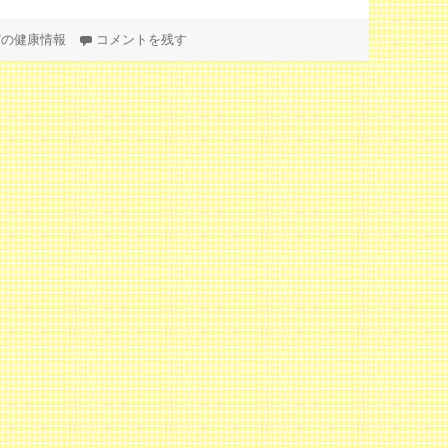
日光不足を補う方法 に
だの健康情報
コメントを残す