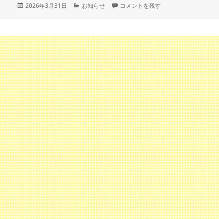
投
カ
本日は12時開店です に
2026年3月31日
お知らせ
コメントを残す
稿
テ
日:
ゴ
リ
ー