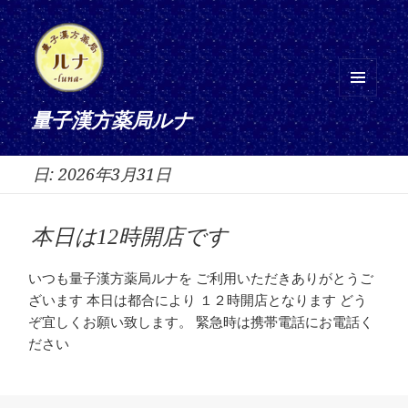
メニ
量子漢方薬局ルナ
ュー
とウ
日:
2026年3月31日
ィジ
ェッ
ト
本日は12時開店です
いつも量子漢方薬局ルナを ご利用いただきありがとうご
ざいます 本日は都合により １２時開店となります どう
ぞ宜しくお願い致します。 緊急時は携帯電話にお電話く
ださい