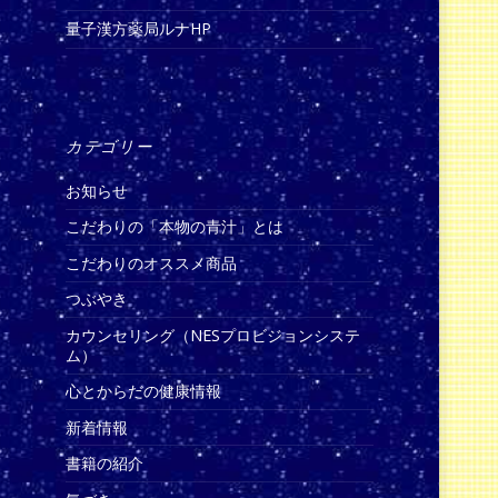
量子漢方薬局ルナHP
カテゴリー
お知らせ
こだわりの「本物の青汁」とは
こだわりのオススメ商品
つぶやき
カウンセリング（NESプロビジョンシステ
ム）
心とからだの健康情報
新着情報
書籍の紹介