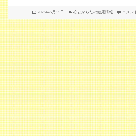
投
カ
プルー
2026年5月11日
心とからだの健康情報
コメン
稿
テ
日:
ゴ
リ
ー