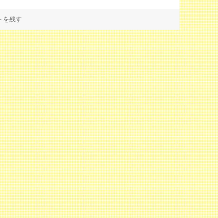
ンは「西洋のクコの実」？ に
トを残す