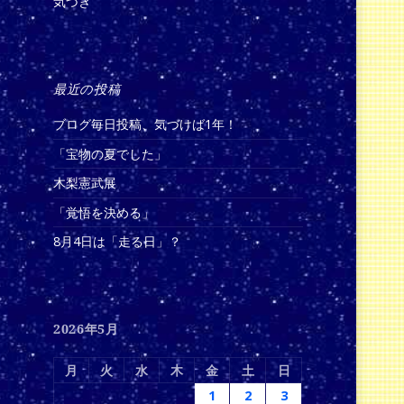
気づき
最近の投稿
ブログ毎日投稿、気づけば1年！
「宝物の夏でした」
木梨憲武展
「覚悟を決める」
8月4日は「走る日」？
2026年5月
月
火
水
木
金
土
日
1
2
3