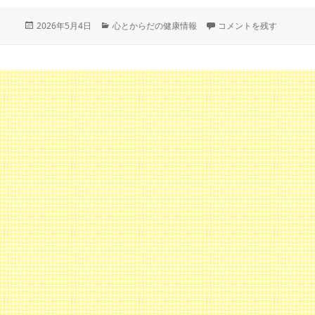
投
カ
春から夏へ「初夏」の過ご
2026年5月4日
心とからだの健康情報
コメントを残す
稿
テ
日:
ゴ
リ
ー