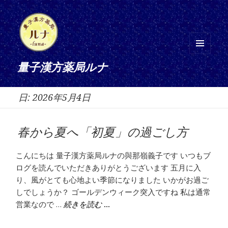
メニ
量子漢方薬局ルナ
ュー
とウ
日:
2026年5月4日
ィジ
ェッ
ト
春から夏へ「初夏」の過ごし方
こんにちは 量子漢方薬局ルナの與那嶺義子です いつもブ
ログを読んでいただきありがとうございます 五月に入
り、風がとても心地よい季節になりました いかがお過ご
しでしょうか？ ゴールデンウィーク突入ですね 私は通常
営業なので …
春から夏へ「初夏」の過ごし方
続きを読む