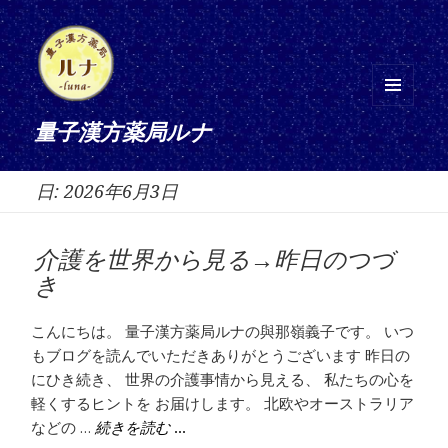
メニ
量子漢方薬局ルナ
ュー
とウ
日:
2026年6月3日
ィジ
ェッ
ト
介護を世界から見る→昨日のつづ
き
こんにちは。 量子漢方薬局ルナの與那嶺義子です。 いつ
もブログを読んでいただきありがとうございます 昨日の
にひき続き、 世界の介護事情から見える、 私たちの心を
軽くするヒントを お届けします。 北欧やオーストラリア
などの …
介護を世界から見る→昨日のつづき
続きを読む