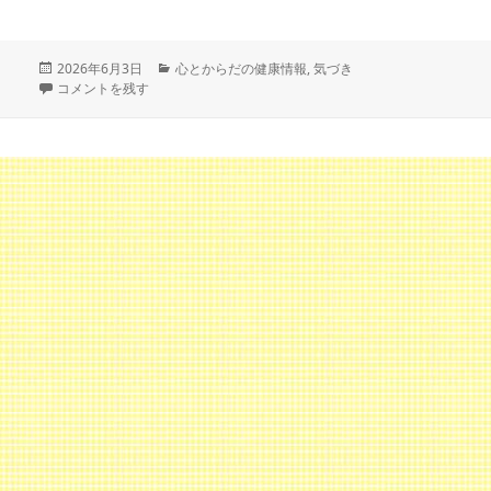
投
カ
2026年6月3日
心とからだの健康情報
,
気づき
稿
介護を世界から見る→昨日のつづき に
テ
コメントを残す
日:
ゴ
リ
ー