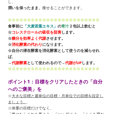
し、
潤いを保ったまま、
痩せることができます。
※※※※※※※※※※※※※※※※※※※※※※※※
食事前に
「大麦若葉エキス」
の
青汁
２包以上飲むと
☆
コレステロールの吸収を阻害
します。
☆
糖分を効率よく代謝
させます。
☆
消化酵素の代わり
になります。
☆自分の潜在酵素を消化酵素として使うのを減らせれ
ば、
→
代謝酵素
として使われるので→
代謝がUP
します。
※※※※※※※※※※※※※※※※※※※※※※※※
ポイント1：目標をクリアしたときの「自分
へのご褒美」を
☆
大きな目標と週単位の目標・月単位での目標を設定し
ましょう。
☆体重の目標だけでなく、
「
痩せたらこれを着よう」「○○へ行こう」「△△を買お