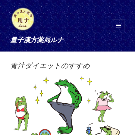
メニ
量子漢方薬局ルナ
ュー
とウ
ィジ
ェッ
青汁ダイエットのすすめ
ト