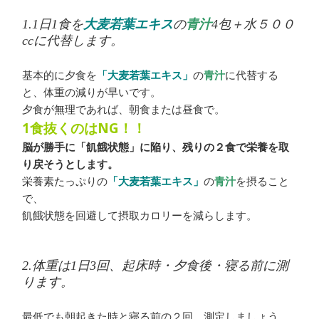
1.1日1食を
大麦若葉エキス
の
青汁
4包＋水５００
ccに代替します。
基本的に夕食を
「大麦若葉エキス」
の
青汁
に代替する
と、体重の減りが早いです。
夕食が無理であれば、朝食または昼食で。
1食抜くのはNG！！
脳が勝手に「飢餓状態」に陥り、
残りの２食で栄養を取
り戻そうとします。
栄養素たっぷりの
「大麦若葉エキス」
の
青汁
を摂ること
で、
飢餓状態を回避して摂取カロリーを減らします。
2.体重は1日3回、起床時・夕食後・寝る前に測
ります。
最低でも朝起きた時と寝る前の２回、測定しましょう。