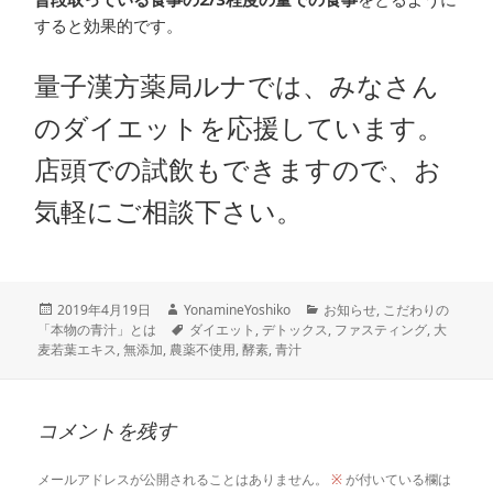
すると効果的です。
量子漢方薬局ルナでは、みなさん
のダイエットを応援しています。
店頭での試飲もできますので、お
気軽にご相談下さい。
投
作
カ
2019年4月19日
YonamineYoshiko
お知らせ
,
こだわりの
稿
成
タ
テ
「本物の青汁」とは
ダイエット
,
デトックス
,
ファスティング
,
大
日:
者
グ
ゴ
麦若葉エキス
,
無添加
,
農薬不使用
,
酵素
,
青汁
リ
ー
コメントを残す
メールアドレスが公開されることはありません。
※
が付いている欄は