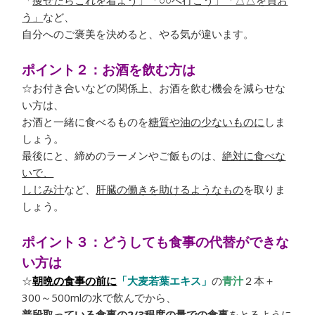
う」
など、
自分へのご褒美を決めると、やる気が違います。
ポイント２：お酒を飲む方は
☆お付き合いなどの関係上、お酒を飲む機会を減らせな
い方は、
お酒と一緒に食べるものを
糖質や油の少ないものに
しま
しょう。
最後にと、締めのラーメンやご飯ものは、
絶対に食べな
いで、
しじみ汁
など、
肝臓の働きを助けるようなもの
を取りま
しょう。
ポイント３：どうしても食事の代替ができな
い方は
☆
朝晩の食事の前に
「大麦若葉エキス」
の
青汁
２本＋
300～500mlの水で飲んでから、
普段取っている食事の2/3程度の量での食事
をとるように