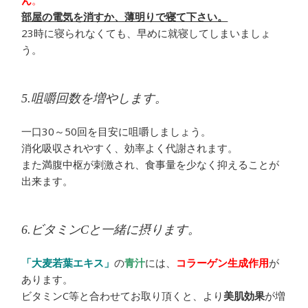
部屋の電気を消すか、薄明りで寝て下さい。
23時に寝られなくても、早めに就寝してしまいましょ
う。
5.咀嚼回数を増やします。
一口30～50回を目安に咀嚼しましょう。
消化吸収されやすく、効率よく代謝されます。
また満腹中枢が刺激され、食事量を少なく抑えることが
出来ます。
6.ビタミンCと一緒に摂ります。
「大麦若葉エキス」
の
青汁
には、
コラーゲン生成作用
が
あります。
ビタミンC等と合わせてお取り頂くと、より
美肌効果
が増