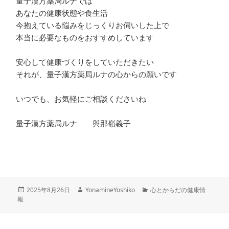
量子漢方薬局ルナでは
あなたの健康状態や食生活
今抱えている悩みをじっくりお伺いした上で
本当に必要なものをおすすめしています
安心して健康づくりをしていただきたい
それが、量子漢方薬局ルナの心からの願いです
いつでも、お気軽にご相談くださいね
量子漢方薬局ルナ 與那嶺義子
投
作
カ
2025年8月26日
YonamineYoshiko
心とからだの健康情
稿
成
テ
報
日:
者
ゴ
リ
ー