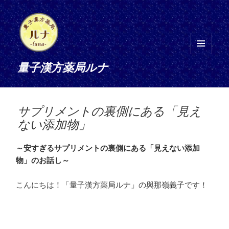
メニ
量子漢方薬局ルナ
ュー
とウ
ィジ
ェッ
サプリメントの裏側にある「見え
ト
ない添加物」
～安すぎるサプリメントの裏側にある「見えない添加
物」のお話し～
こんにちは！「量子漢方薬局ルナ」の與那嶺義子です！