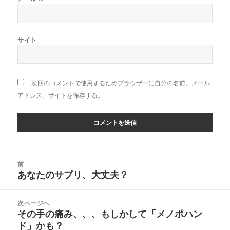
サイト
次回のコメントで使用するためブラウザーに自分の名前、メール
アドレス、サイトを保存する。
投
前
稿
あなたのサプリ、大丈夫？
前
ナ
の
ビ
投
次ページへ
ゲ
稿:
その手の痛み、、、もしかして「メノポハン
次
ー
ド」かも？
の