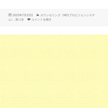
投
カ
2025年7月25日
カウンセリング（NESプロビジョンシステ
稿
違和感を、気づきに変えるってお話し に
テ
ム）
,
気づき
コメントを残す
日:
ゴ
リ
ー