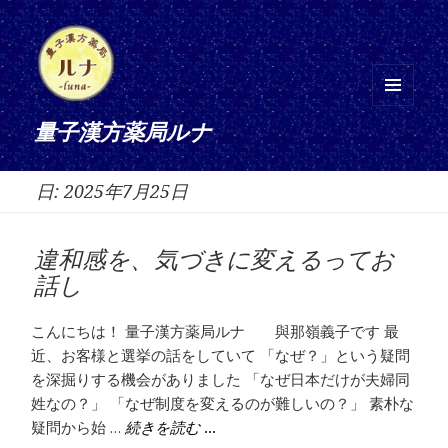
メニ
量子漢方薬局ルナ
ュー
とウ
日:
2025年7月25日
ィジ
ェッ
ト
違和感を、気づきに変えるってお
話し
こんにちは！ 量子漢方薬局ルナ 與那嶺義子です 最
近、お客様と選挙の話をしていて 「なぜ？」という疑問
を深掘りする機会がありました 「なぜ日本だけが夫婦同
姓なの？」 「なぜ制度を変えるのが難しいの？」 素朴な
疑問から始 …
違和感を、気づきに変えるってお話
続きを読む