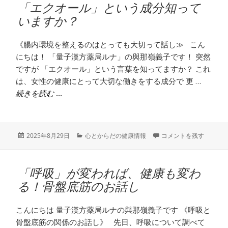
「エクオール」という成分知って
ー
いますか？
《腸内環境を整えるのはとっても大切って話し≫ こん
にちは！ 「量子漢方薬局ルナ」の與那嶺義子です！ 突然
ですが 「エクオール」という言葉を知ってますか？ これ
は、女性の健康にとって大切な働きをする成分で 更 …
「エクオール」という成分知っていますか？
続きを読む
投
カ
「エクオール」という成
2025年8月29日
心とからだの健康情報
コメントを残す
稿
テ
日:
ゴ
リ
「呼吸」が変われば、健康も変わ
ー
る！骨盤底筋のお話し
こんにちは 量子漢方薬局ルナの與那嶺義子です 《呼吸と
骨盤底筋の関係のお話し》 先日、呼吸について調べて