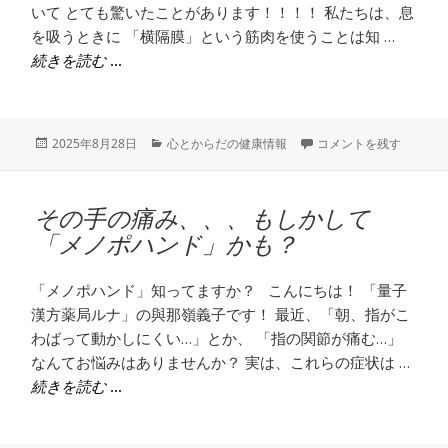
いて とても驚いたことがあります！！！！ 私たちは、息
を吸うときに 「横隔膜」という筋肉を使うことは知 …
「呼吸」が変われば、健康も変わる！骨盤底筋の
続きを読む
投
カ
「呼吸」が変われば、健
2025年8月28日
心とからだの健康情報
コメントを残す
稿
テ
日:
ゴ
リ
その手の痛み、、、もしかして
ー
「メノポハンド」かも？
「メノポハンド」知ってますか？ こんにちは！ 「量子
漢方薬局ルナ」の與那嶺義子です！ 最近、「朝、指がこ
わばって動かしにくい…」とか、 「指の関節が痛む…」
なんてお悩みはありませんか？ 実は、これらの症状は …
その手の痛み、、、もしかして「メノポハンド」
続きを読む