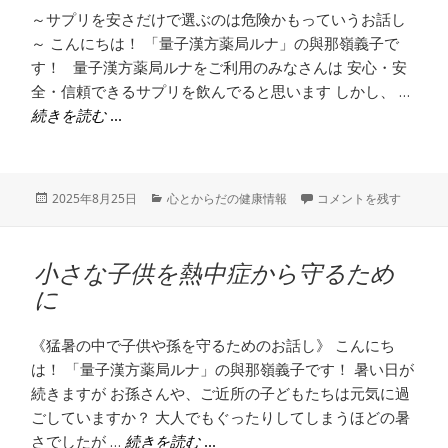
～サプリを安さだけで選ぶのは危険かもっていうお話し
～ こんにちは！ 「量子漢方薬局ルナ」の與那嶺義子で
す！ 量子漢方薬局ルナをご利用のみなさんは 安心・安
全・信頼できるサプリを飲んでると思います しかし、 …
あなたのサプリ、大丈夫？
続きを読む
投
カ
あなたのサプリ、大丈夫
2025年8月25日
心とからだの健康情報
コメントを残す
稿
テ
日:
ゴ
リ
小さな子供を熱中症から守るため
ー
に
《猛暑の中で子供や孫を守るためのお話し》 こんにち
は！ 「量子漢方薬局ルナ」の與那嶺義子です！ 暑い日が
続きますが お孫さんや、ご近所の子どもたちは元気に過
ごしていますか？ 大人でもぐったりしてしまうほどの暑
さでしたが …
小さな子供を熱中症から守るために
続きを読む