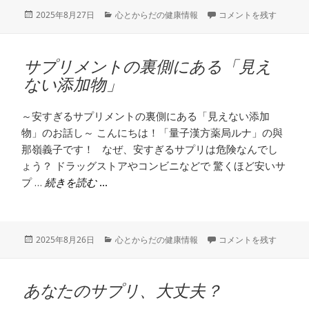
投
カ
その手の痛み、、、もし
2025年8月27日
心とからだの健康情報
コメントを残す
稿
テ
日:
ゴ
リ
サプリメントの裏側にある「見え
ー
ない添加物」
～安すぎるサプリメントの裏側にある「見えない添加
物」のお話し～ こんにちは！「量子漢方薬局ルナ」の與
那嶺義子です！ なぜ、安すぎるサプリは危険なんでし
ょう？ ドラッグストアやコンビニなどで 驚くほど安いサ
プ …
サプリメントの裏側にある「見えない添加物
続きを読む
投
カ
サプリメントの裏側にあ
2025年8月26日
心とからだの健康情報
コメントを残す
稿
テ
日:
ゴ
リ
あなたのサプリ、大丈夫？
ー