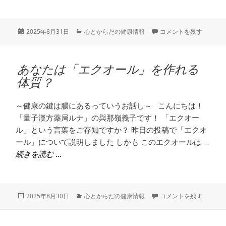
投
カ
現代人は昔の人より生理
2025年8月31日
心とからだの健康情報
コメントを残す
稿
テ
日:
ゴ
リ
あなたは「エクオール」を作れる
ー
体質？
～健康の鍵は腸にあるっていうお話し～ こんにちは！
「量子漢方薬局ルナ」の與那嶺義子です！ 「エクオー
ル」という言葉をご存知ですか？ 昨日の投稿で「エクオ
ール」について説明しました しかも このエクオールは …
あなたは「エクオール」を作れる体質？
続きを読む
投
カ
あなたは「エクオール」
2025年8月30日
心とからだの健康情報
コメントを残す
稿
テ
日:
ゴ
リ