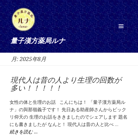
メニ
量子漢方薬局ルナ
ュー
とウ
月:
2025年8月
ィジ
ェッ
ト
現代人は昔の人より生理の回数が
多い！！！！！
女性の体と生理のお話 こんにちは！ 「量子漢方薬局ル
ナ」の與那嶺義子です！ 先日ある助産師さんからビック
リ仰天の 生理のお話をききましたのでシェアします 題名
にも書きましたが なんと！ 現代人は昔の人と比べ …
現代人は昔の人より生理の回数が多い！！！！！
続きを読む