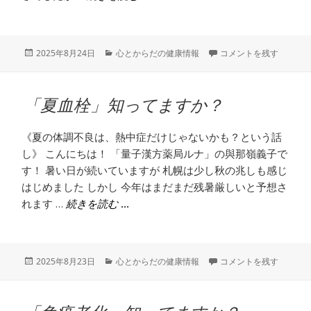
投
カ
小さな子供を熱中症から
2025年8月24日
心とからだの健康情報
コメントを残す
稿
テ
日:
ゴ
リ
「夏血栓」知ってますか？
ー
《夏の体調不良は、熱中症だけじゃないかも？という話
し》 こんにちは！ 「量子漢方薬局ルナ」の與那嶺義子で
す！ 暑い日が続いていますが 札幌は少し秋の兆しも感じ
はじめました しかし 今年はまだまだ残暑厳しいと予想さ
れます …
「夏血栓」知ってますか？
続きを読む
投
カ
「夏血栓」知ってますか
2025年8月23日
心とからだの健康情報
コメントを残す
稿
テ
日:
ゴ
リ
ー