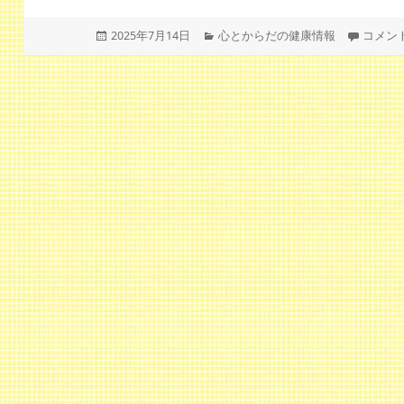
投
カ
コレス
2025年7月14日
心とからだの健康情報
コメン
稿
テ
日:
ゴ
リ
ー