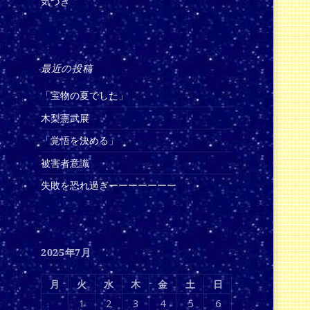
気づき
最近の投稿
「宝物の夏でした」
木梨憲武展
「覚悟を決める」
被害者意識
失敗を恐れ過ぎーーーーーーー
2025年7月
月
火
水
木
金
土
日
1
2
3
4
5
6