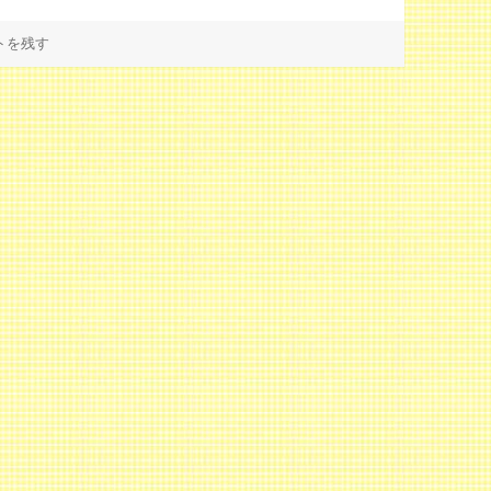
テロールは「悪者」じゃない！ に
トを残す