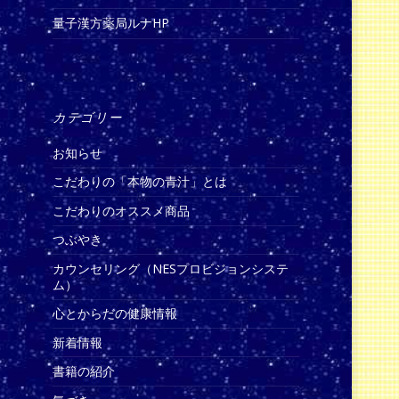
量子漢方薬局ルナHP
カテゴリー
お知らせ
こだわりの「本物の青汁」とは
こだわりのオススメ商品
つぶやき
カウンセリング（NESプロビジョンシステ
ム）
心とからだの健康情報
新着情報
書籍の紹介