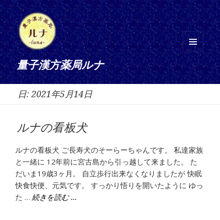
メニ
量子漢方薬局ルナ
ュー
とウ
日:
2021年5月14日
ィジ
ェッ
ト
ルナの看板犬
ルナの看板犬 ご長寿犬のそーらーちゃんです。 私達家族
と一緒に 12年前に宮古島から引っ越して来ました。 た
だいま19歳3ヶ月。 自立歩行出来なくなりましたが 快眠
快食快便、元気です。 すっかり悟りを開いたように ゆっ
た …
ルナの看板犬
続きを読む