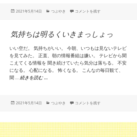
投
カ
ルナの看板犬 に
2021年5月14日
つぶやき
コメントを残す
稿
テ
日:
ゴ
リ
気持ちは明るくいきまっしょっ
ー
いい空だ。 気持ちがいい。 今朝、いつもは見ないテレビ
を見てみた。 正直、朝の情報番組は嫌い。 テレビから聞
こえてくる情報を 聞き続けていたら気分は落ちる。 不安
になる。 心配になる。 怖くなる。 こんなの毎日観て、
聞 …
気持ちは明るくいきまっしょっ
続きを読む
投
カ
気持ちは明るくいきまっしょっ に
2021年5月14日
つぶやき
コメントを残す
稿
テ
日:
ゴ
リ
ー