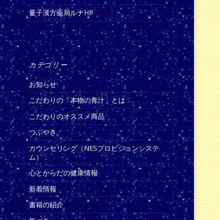
量子漢方薬局ルナHP
カテゴリー
お知らせ
こだわりの「本物の青汁」とは
こだわりのオススメ商品
つぶやき
カウンセリング（NESプロビジョンシステ
ム）
心とからだの健康情報
新着情報
書籍の紹介