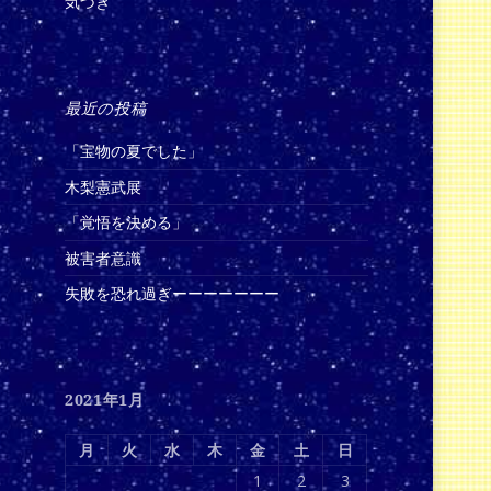
気づき
最近の投稿
「宝物の夏でした」
木梨憲武展
「覚悟を決める」
被害者意識
失敗を恐れ過ぎーーーーーーー
2021年1月
月
火
水
木
金
土
日
1
2
3