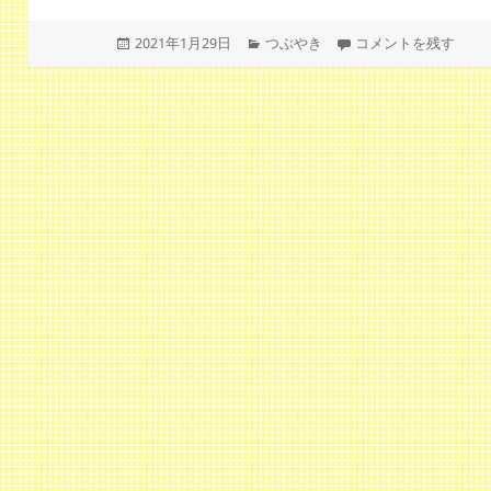
投
カ
モフモフ復活！ に
2021年1月29日
つぶやき
コメントを残す
稿
テ
日:
ゴ
リ
ー