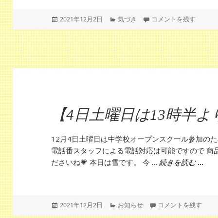
投
カ
断捨離中に発見したメモ
2021年12月2日
気づき
コメントを残す
稿
テ
日:
ゴ
リ
ー
【4日土曜日は13時半よ
12月4日土曜日は中学校オープンスクール参加のた
電話番スタッフによる電話対応は可能ですので 商
ださいね💗 本日は雪です。 今 …
【4日
続きを読む
投
カ
【4日土曜日は13時
2021年12月2日
お知らせ
コメントを残す
稿
テ