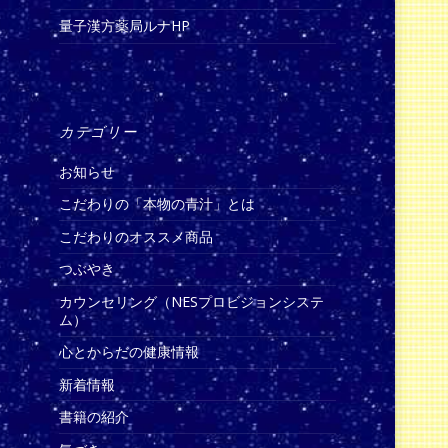
量子漢方薬局ルナHP
カテゴリー
お知らせ
こだわりの「本物の青汁」とは
こだわりのオススメ商品
つぶやき
カウンセリング（NESプロビジョンシステ
ム）
心とからだの健康情報
新着情報
書籍の紹介