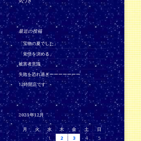
気づき
最近の投稿
「宝物の夏でした」
「覚悟を決める」
被害者意識
失敗を恐れ過ぎーーーーーーー
12時開店です
2021年12月
月
火
水
木
金
土
日
1
2
3
4
5