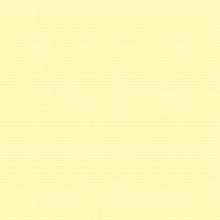
日:
ゴ
リ
ー