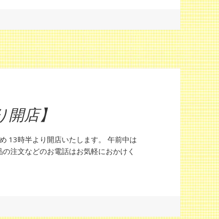
 に
り開店】
め 13時半より開店いたします。 午前中は
品の注文などのお電話はお気軽におかけく
土曜日は13時半より開店】
半より開店】 に