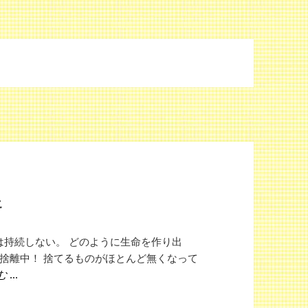
モ
は持続しない。 どのように生命を作り出
捨離中！ 捨てるものがほとんど無くなって
断捨離中に発見したメモ
む