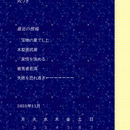
気づき
最近の投稿
「宝物の夏でした」
木梨憲武展
「覚悟を決める」
被害者意識
失敗を恐れ過ぎーーーーーーー
2021年11月
月
火
水
木
金
土
日
1
2
3
4
5
6
7