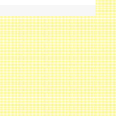
時半開店です！》 に