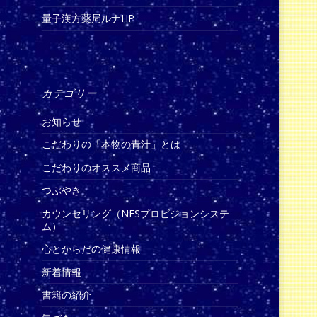
量子漢方薬局ルナHP
カテゴリー
お知らせ
こだわりの「本物の青汁」とは
こだわりのオススメ商品
つぶやき
カウンセリング（NESプロビジョンシステ
ム）
心とからだの健康情報
新着情報
書籍の紹介