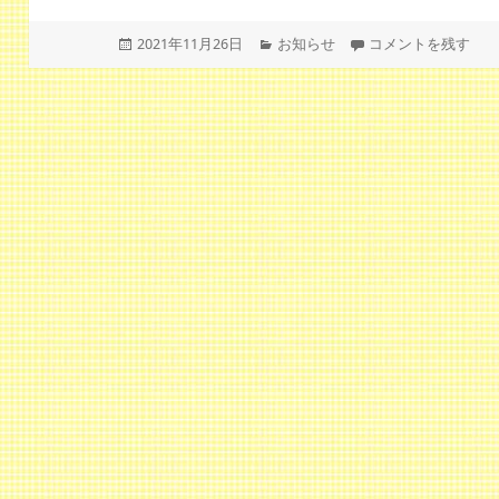
投
カ
《29日月曜日は10
2021年11月26日
お知らせ
コメントを残す
稿
テ
日:
ゴ
リ
ー