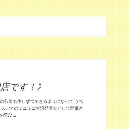
開店です！》
学校の行事も少しずつできるようになって うち
クラスごとのミニミニ生活発表会として開催さ
《29日月曜日は10時半開店です！》
を読む