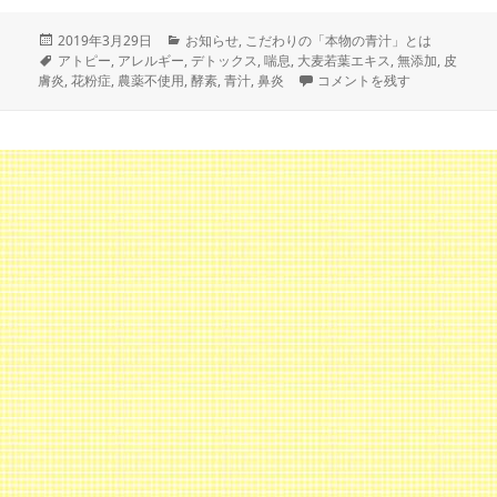
投
カ
2019年3月29日
お知らせ
,
こだわりの「本物の青汁」とは
稿
タ
テ
アトピー
,
アレルギー
,
デトックス
,
喘息
,
大麦若葉エキス
,
無添加
,
皮
日:
グ
ゴ
花粉症やアレルギーには青汁 
膚炎
,
花粉症
,
農薬不使用
,
酵素
,
青汁
,
鼻炎
コメントを残す
リ
ー