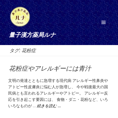
メニ
量子漢方薬局ルナ
ュー
とウ
タグ:
花粉症
ィジ
ェッ
ト
花粉症やアレルギーには青汁
文明の発達とともに急増する現代病 アレルギー性鼻炎や
アトピー性皮膚炎に悩む人が急増し、 今や戦後最大の国
民病とも言われるアレルギーやアトピー。 アレルギー反
応を引き起こす要因には、 食物・ダニ・花粉など、いろ
いろなものが …
花粉症やアレルギーには青汁
続きを読む