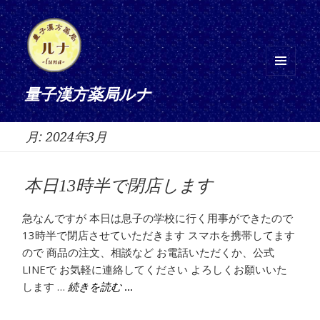
メニ
量子漢方薬局ルナ
ュー
とウ
月:
2024年3月
ィジ
ェッ
ト
本日13時半で閉店します
急なんですが 本日は息子の学校に行く用事ができたので
13時半で閉店させていただきます スマホを携帯してます
ので 商品の注文、相談など お電話いただくか、公式
LINEで お気軽に連絡してください よろしくお願いいた
します …
本日13時半で閉店します
続きを読む