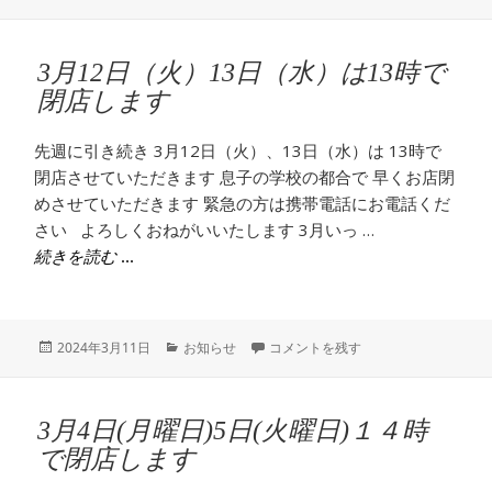
稿
テ
日:
ゴ
リ
3月12日（火）13日（水）は13時で
ー
閉店します
先週に引き続き 3月12日（火）、13日（水）は 13時で
閉店させていただきます 息子の学校の都合で 早くお店閉
めさせていただきます 緊急の方は携帯電話にお電話くだ
さい よろしくおねがいいたします 3月いっ …
3月12日（火）13日（水）は13時で閉店します
続きを読む
投
カ
3月12日（火）13日（水）は13時で
2024年3月11日
お知らせ
コメントを残す
稿
テ
日:
ゴ
リ
3月4日(月曜日)5日(火曜日)１４時
ー
で閉店します