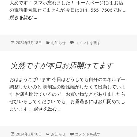
大変です！ スマホ忘れました！ ホームページには お店
の電話番号載せてませんが 今日は011−555−7506でお …
スマホ忘れました！
続きを読む
投
カ
スマホ忘れました！ に
2024年3月18日
お知らせ
コメントを残す
稿
テ
日:
ゴ
リ
突然ですが本日お店開けてます
ー
おはようございます 今日はどうしても自分のエネルギー
調整したいのと 調剤室の断捨離がしたくて出勤していま
す お店も開けているので、お買い物などがありましたら
ぜひいらしてください でも、お昼過ぎにはお店閉めてし
まいます …
突然ですが本日お店開けてます
続きを読む
投
カ
突然ですが本日お店開けてます に
2024年3月16日
お知らせ
コメントを残す