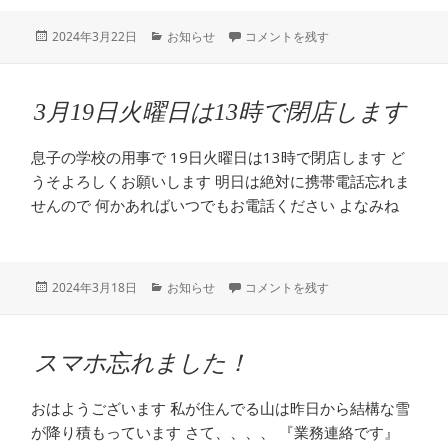
投
カ
本日13時半で閉店します に
2024年3月22日
お知らせ
コメントを残す
稿
テ
日:
ゴ
リ
3月19日火曜日は13時で閉店します
ー
息子の学校の用事で 19日火曜日は13時で閉店します ど
うそよろしくお願いします 明日は絶対に携帯電話忘れま
せんので 何かあればいつでもお電話ください よなみね
投
カ
3月19日火曜日は13時で閉店します 
2024年3月18日
お知らせ
コメントを残す
稿
テ
日:
ゴ
リ
スマホ忘れました！
ー
おはようございます 私が住んでる山は昨日から結構な雪
が降り積もっています さて、、、、 『業務連絡です』